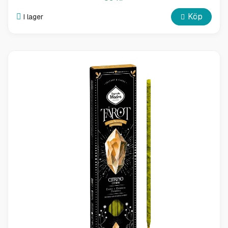
Köp
I lager