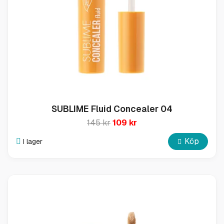
SUBLIME Fluid Concealer 04
145 kr
109 kr
Köp
I lager