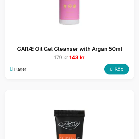
CARÆ Oil Gel Cleanser with Argan 50ml
179 kr
143 kr
Köp
I lager