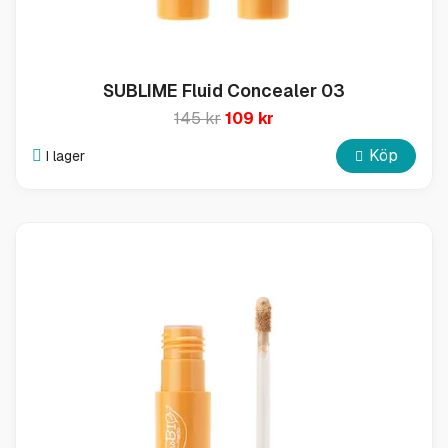
SUBLIME Fluid Concealer 03
145 kr
109 kr
Köp
I lager