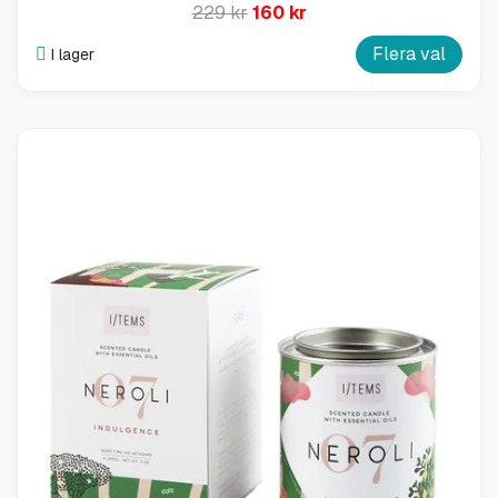
229 kr
160 kr
Flera val
I lager