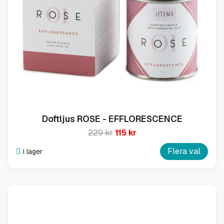
Doftljus ROSE - EFFLORESCENCE
229 kr
115 kr
Flera val
I lager