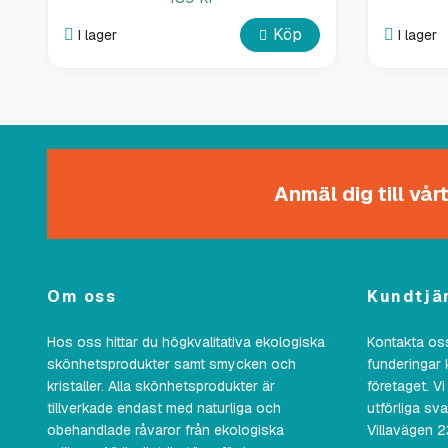
Köp
I lager
I lager
Anmäl dig till vå
Om oss
Kundtjä
Hos oss hittar du högkvalitativa ekologiska
Kontakta oss
skönhetsprodukter samt smycken och
funderingar 
kristaller. Alla skönhetsprodukter är
företaget. Vi
tillverkade endast med naturliga och
utförliga sv
obehandlade råvaror från ekologiska
Villavägen 