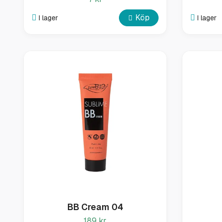
Köp
I lager
I lager
BB Cream 04
189 kr