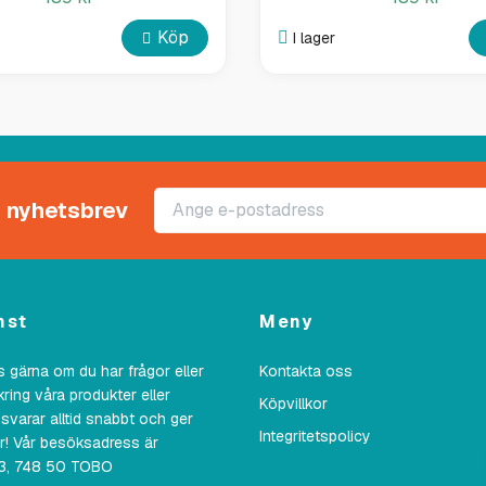
Köp
I lager
rt nyhetsbrev
nst
Meny
 gärna om du har frågor eller
Kontakta oss
kring våra produkter eller
Köpvillkor
 svarar alltid snabbt och ger
Integritetspolicy
ar! Vår besöksadress är
23, 748 50 TOBO