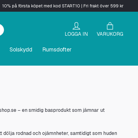
10% på första köpet med kod START10 | Fri frakt över 599 kr
LOGGA IN
VARUKORG
Solskydd
Rumsdofter
rshop.se – en smidig basprodukt som jämnar ut
 att dölja rodnad och ojämnheter, samtidigt som huden