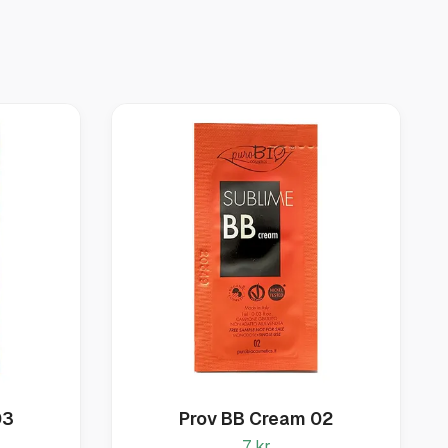
03
Prov BB Cream 02
7 kr