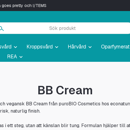
ya goes pretty och I/TEMS
svård
Kroppsvård
Hårvård
Oparfymerat
REA
BB Cream
sk och vegansk BB Cream från puroBIO Cosmetics hos econatu
sk, naturlig finish.
i ett steg, utan att känslan blir tung. Formulan hjälper till