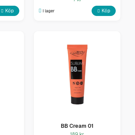
Köp
Köp
I lager
BB Cream 01
189 kr