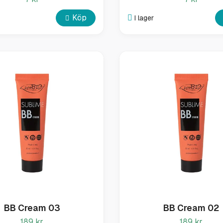
Köp
I lager
BB Cream 03
BB Cream 02
189 kr
189 kr