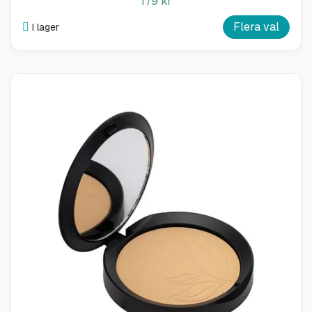
179 kr
Flera val
I lager