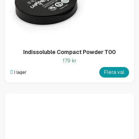
Indissoluble Compact Powder T00
179 kr
Flera val
I lager