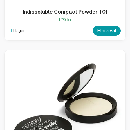
Indissoluble Compact Powder T01
179 kr
Flera val
I lager