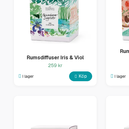
Rum
Rumsdiffuser Iris & Viol
259 kr
Köp
I lager
I lager