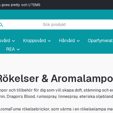
ya goes pretty och I/TEMS
svård
Kroppsvård
Hårvård
Oparfymerat
REA
Rökelser & Aromalampo
mpor och tillbehör för dig som vill skapa doft, stämning och
asmin, Dragon’s Blood, rumsspray, linnespray, eteriska oljeblan
h AromaFume rökelsebrickor, som värms i en rökelselampa med