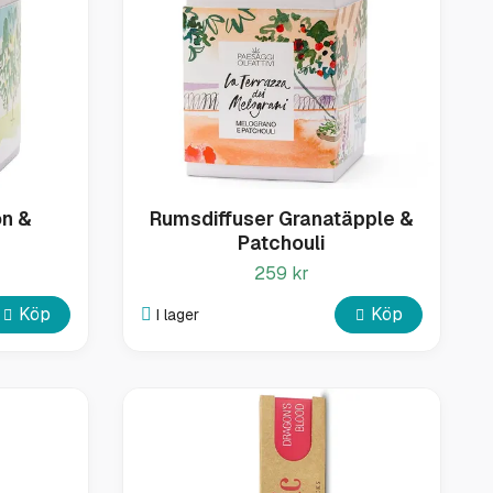
on &
Rumsdiffuser Granatäpple &
Patchouli
259 kr
Köp
Köp
I lager