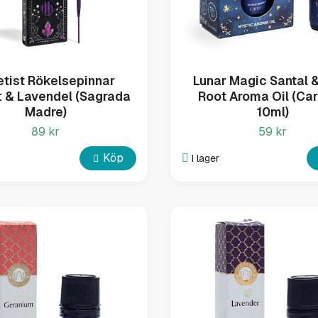
tist Rökelsepinnar
Lunar Magic Santal &
t & Lavendel (Sagrada
Root Aroma Oil (Car
Madre)
10ml)
89 kr
59 kr
Köp
I lager