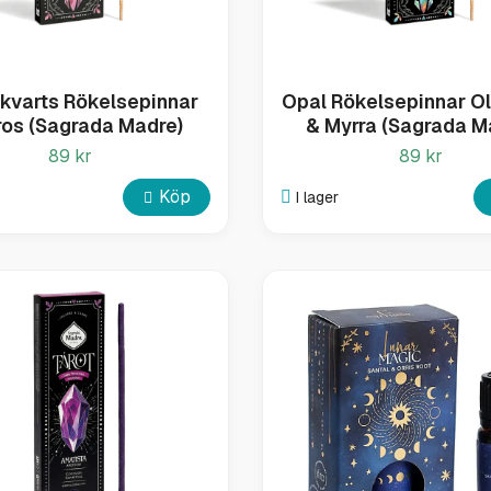
kvarts Rökelsepinnar
Opal Rökelsepinnar O
ros (Sagrada Madre)
& Myrra (Sagrada M
89 kr
89 kr
Köp
I lager