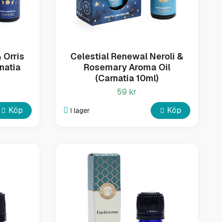
 Orris
Celestial Renewal Neroli &
natia
Rosemary Aroma Oil
(Carnatia 10ml)
59 kr
Köp
Köp
I lager