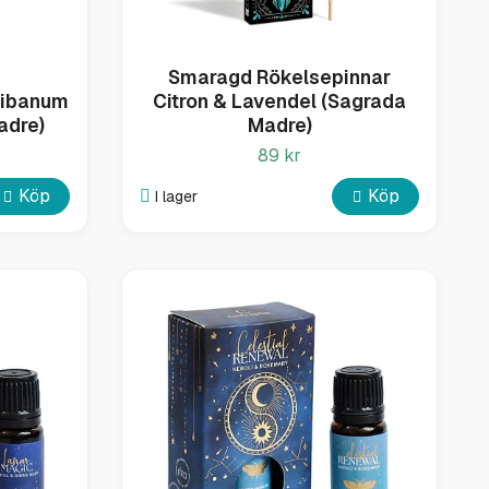
Smaragd Rökelsepinnar
libanum
Citron & Lavendel (Sagrada
adre)
Madre)
89 kr
Köp
Köp
I lager