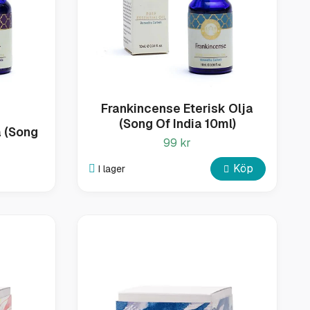
Frankincense Eterisk Olja
(Song Of India 10ml)
a (Song
99 kr
Köp
I lager