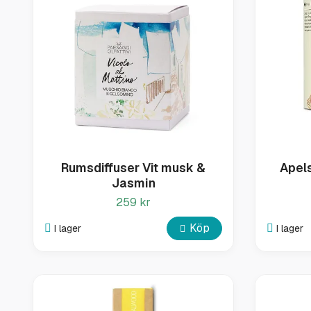
Rumsdiffuser Vit musk &
Apel
Jasmin
259 kr
Köp
I lager
I lager