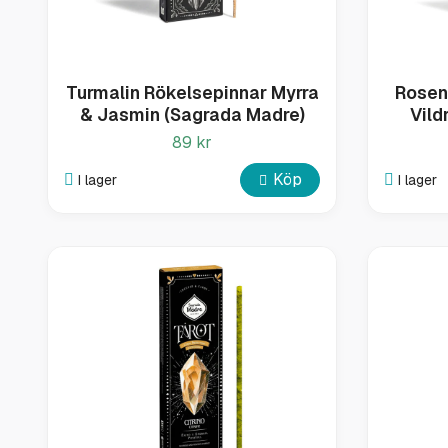
Turmalin Rökelsepinnar Myrra
Rosen
& Jasmin (Sagrada Madre)
Vild
89 kr
Köp
I lager
I lager