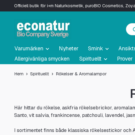
Officiell butik för i+m Naturkosmetik, puroBIO Cosmetics, Zo
Varumärken
Nyheter
Smink
Ansikt
Allergivänliga smycken
Spirituellt
Prover
Hem
Spirituellt
Rökelser & Aromalampor
Här hittar du rökelse, askfria rökelsebrickor, aromala
Santo, vit salvia, frankincense, patchouli, lavendel, j
I sortimentet finns både klassiska rökelsestickor oc