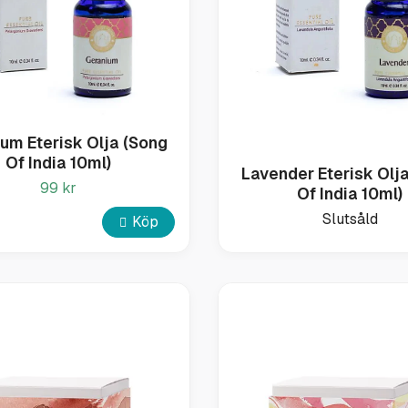
um Eterisk Olja (Song
Of India 10ml)
Lavender Eterisk Olj
99 kr
Of India 10ml)
Slutsåld
Köp