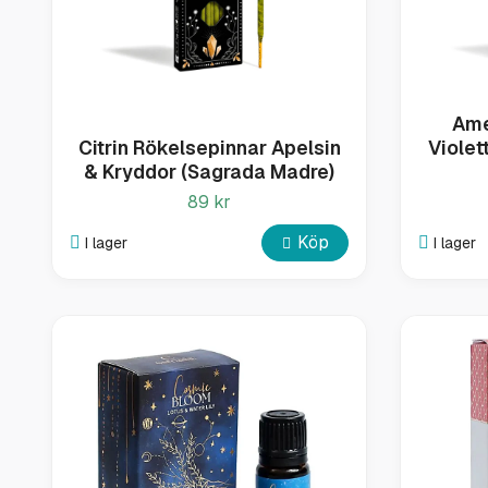
Ame
Citrin Rökelsepinnar Apelsin
Violet
& Kryddor (Sagrada Madre)
89 kr
Köp
I lager
I lager