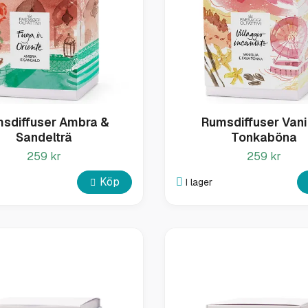
sdiffuser Ambra &
Rumsdiffuser Vani
Sandelträ
Tonkaböna
259 kr
259 kr
Köp
I lager