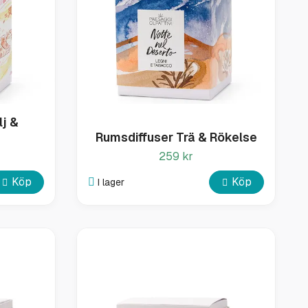
lj &
Rumsdiffuser Trä & Rökelse
259 kr
Köp
Köp
I lager