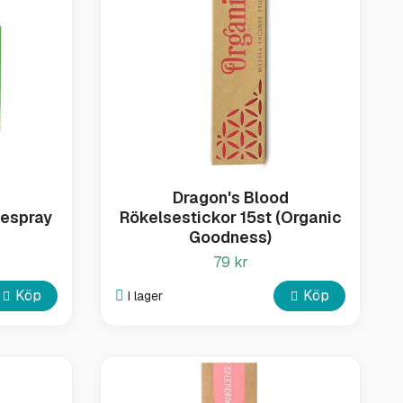
Dragon's Blood
nespray
Rökelsestickor 15st (Organic
Goodness)
79 kr
Köp
Köp
I lager