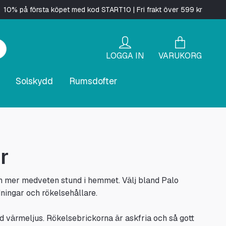
10% på första köpet med kod START10 | Fri frakt över 599 kr
LOGGA IN
VARUKORG
Solskydd
Rumsdofter
r
 en mer medveten stund i hemmet. Välj bland Palo
dningar och rökelsehållare.
 värmeljus. Rökelsebrickorna är askfria och så gott