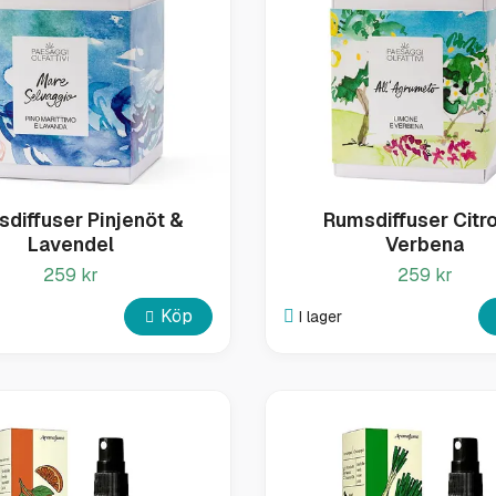
diffuser Pinjenöt &
Rumsdiffuser Citr
Lavendel
Verbena
259 kr
259 kr
Köp
I lager