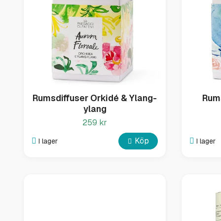
Rumsdiffuser Orkidé & Ylang-
Rums
ylang
259 kr
Köp
I lager
I lager