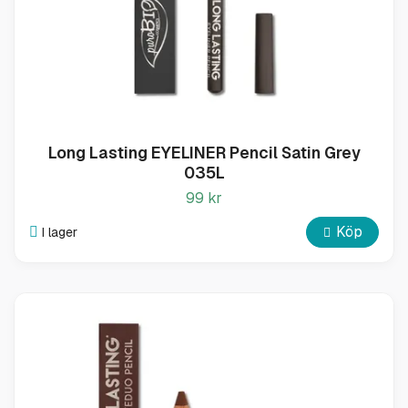
Long Lasting EYELINER Pencil Satin Grey
035L
99 kr
Köp
I lager