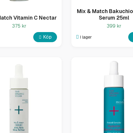
Mix & Match Bakuchiol
Match Vitamin C Nectar
Serum 25ml
375 kr
399 kr
Köp
I lager