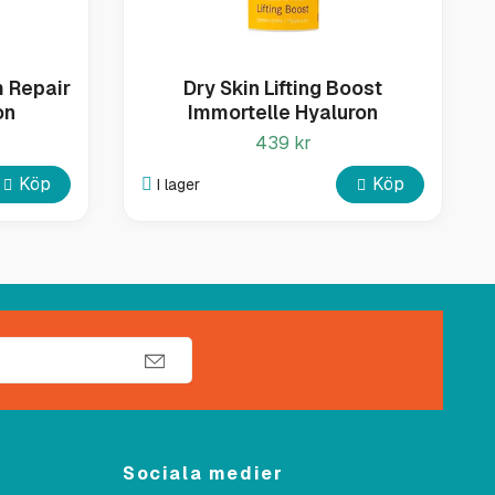
 Repair
Dry Skin Lifting Boost
on
Immortelle Hyaluron
439 kr
Köp
Köp
I lager
Sociala medier