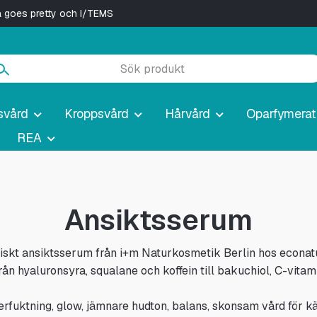
ya goes pretty och I/TEMS
svård
Kroppsvård
Hårvård
Oparfymerat
REA
Ansiktsserum
iskt ansiktsserum från i+m Naturkosmetik Berlin hos econatursh
rån hyaluronsyra, squalane och koffein till bakuchiol, C-vit
rfuktning, glow, jämnare hudton, balans, skonsam vård för kän