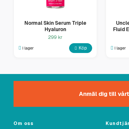
Normal Skin Serum Triple
Uncl
Hyaluron
Fluid 
299 kr
Köp
I lager
I lager
Anmäl dig till vå
Om oss
Kundtjä