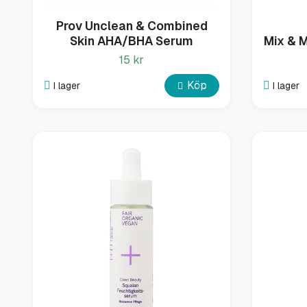
Prov Unclean & Combined
Skin AHA/BHA Serum
Mix & 
15 kr
Köp
I lager
I lager