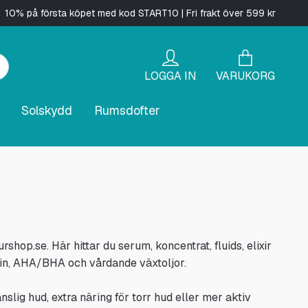
10% på första köpet med kod START10 | Fri frakt över 599 kr
LOGGA IN
VARUKORG
Solskydd
Rumsdofter
op.se. Här hittar du serum, koncentrat, fluids, elixir
amin, AHA/BHA och vårdande växtoljor.
slig hud, extra näring för torr hud eller mer aktiv