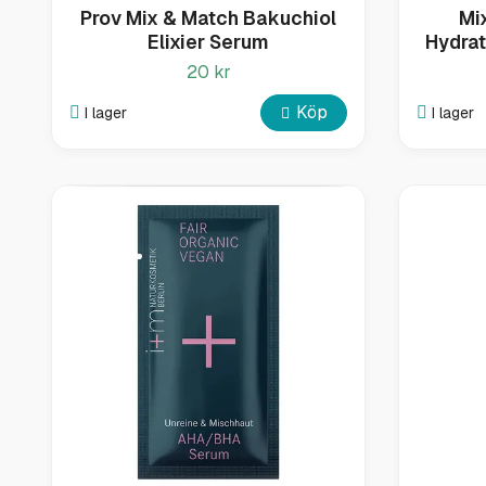
Prov Mix & Match Bakuchiol
Mi
Elixier Serum
Hydrat
20 kr
Köp
I lager
I lager