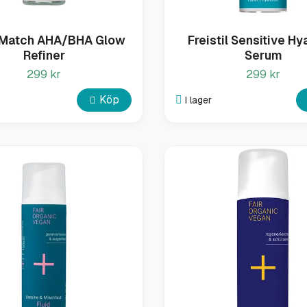
 Match AHA/BHA Glow
Freistil Sensitive Hy
Refiner
Serum
299 kr
299 kr
Köp
I lager