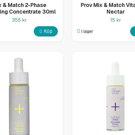
x & Match 2-Phase
Prov Mix & Match Vit
ing Concentrate 30ml
Nectar
355 kr
15 kr
Köp
I lager