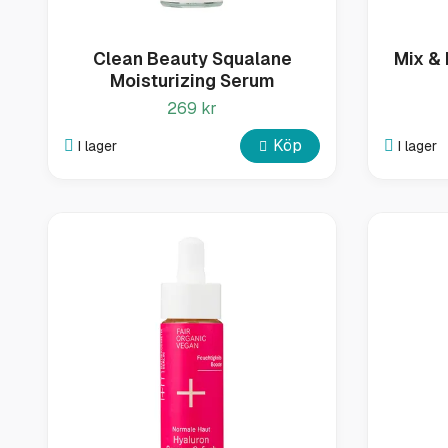
Clean Beauty Squalane
Mix &
Moisturizing Serum
269 kr
Köp
I lager
I lager