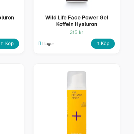
aluron
Wild Life Face Power Gel
Koffein Hyaluron
315 kr
Köp
Köp
I lager