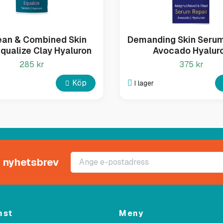
ean & Combined Skin
Demanding Skin Serum
Equalize Clay Hyaluron
Avocado Hyalur
285 kr
375 kr
Köp
I lager
rt nyhetsbrev
nst
Meny