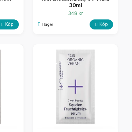
n
30ml
349 kr
Köp
Köp
I lager