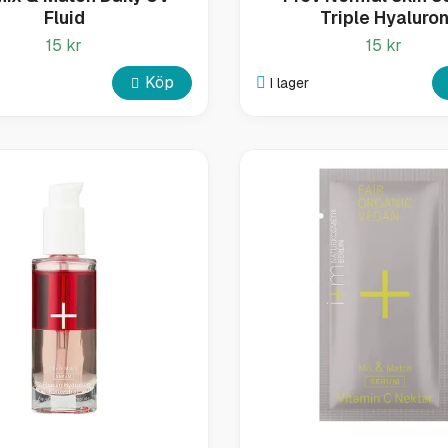
Fluid
Triple Hyaluro
15 kr
15 kr
Köp
I lager