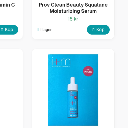
amin C
Prov Clean Beauty Squalane
Moisturizing Serum
15 kr
Köp
Köp
I lager