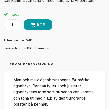
kan kamma och tona ut med hjälp av brynborsten.
I lager
KÖP
Artikelnummer:
048
Leverantör:
puroBIO Cosmetics
PRODUKTBESKRIVNING
Matt och mjuk ögonbrynspenna för mörka
ögonbryn. Pennan fyller i och justerar
ögonbrynens form som du sedan kan kamma
och tona ut med hjälp av den tillhörande
borsten på pennan.