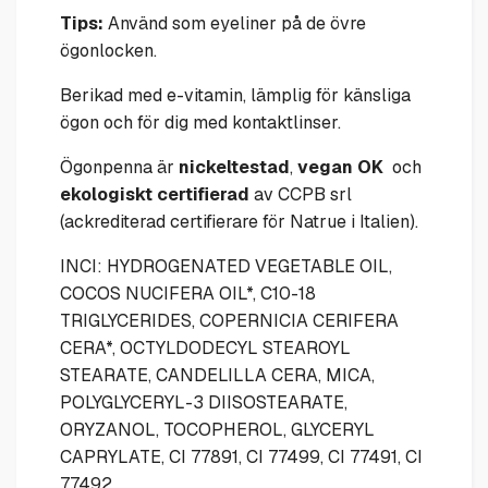
Tips:
Använd som eyeliner på de övre
ögonlocken.
Berikad med e-vitamin, lämplig för känsliga
ögon och för dig med kontaktlinser.
Ögonpenna är
nickeltestad
,
vegan OK
och
ekologiskt certifierad
av CCPB srl
(ackrediterad certifierare för Natrue i Italien).
INCI: HYDROGENATED VEGETABLE OIL,
COCOS NUCIFERA OIL*, C10-18
TRIGLYCERIDES, COPERNICIA CERIFERA
CERA*, OCTYLDODECYL STEAROYL
STEARATE, CANDELILLA CERA, MICA,
POLYGLYCERYL-3 DIISOSTEARATE,
ORYZANOL, TOCOPHEROL, GLYCERYL
CAPRYLATE, CI 77891, CI 77499, CI 77491, CI
77492