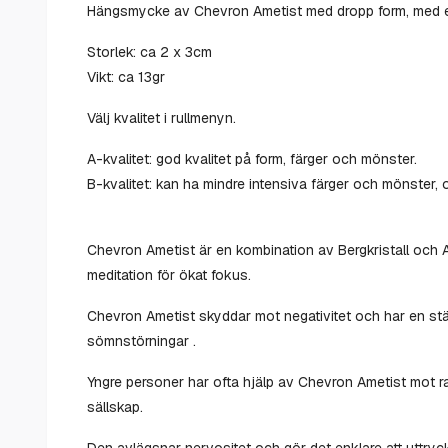
Hängsmycke av Chevron Ametist med dropp form, med ett 
Storlek: ca 2 x 3cm
Vikt: ca 13gr
Välj kvalitet i rullmenyn.
A-kvalitet: god kvalitet på form, färger och mönster.
B-kvalitet: kan ha mindre intensiva färger och mönster, o
Chevron Ametist är en kombination av Bergkristall och Am
meditation för ökat fokus.
Chevron Ametist skyddar mot negativitet och har en stär
sömnstörningar .
Yngre personer har ofta hjälp av Chevron Ametist mot ra
sällskap.
Den avlägsnar nervositet och gör det enklare att uttrycka