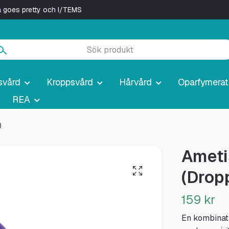
ya goes pretty och I/TEMS
svård
Kroppsvård
Hårvård
Oparfymerat
REA
)
Ameti
(Drop
159 kr
En kombinatio