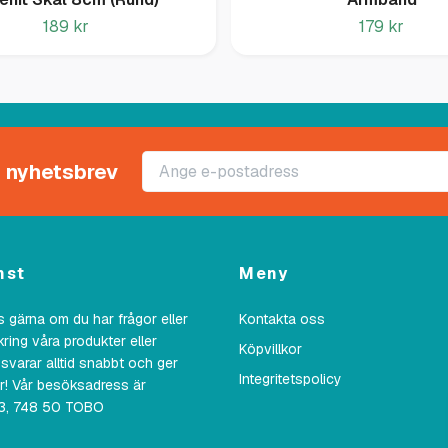
189 kr
179 kr
rt nyhetsbrev
nst
Meny
 gärna om du har frågor eller
Kontakta oss
kring våra produkter eller
Köpvillkor
 svarar alltid snabbt och ger
Integritetspolicy
ar! Vår besöksadress är
23, 748 50 TOBO