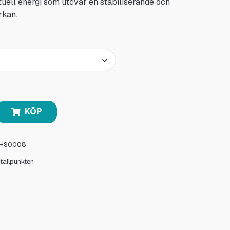
tuell energi som utövar en stabiliserande och
rkan.
KÖP
HS0008
stallpunkten