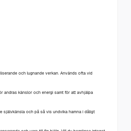
abiliserande och lugnande verkan. Används ofta vid
ör andras känslor och energi samt för att avhjälpa
e självkänsla och på så vis undvika hamna i dåligt
nserande och vara till fin hjälp. Vill du begränsa intaget