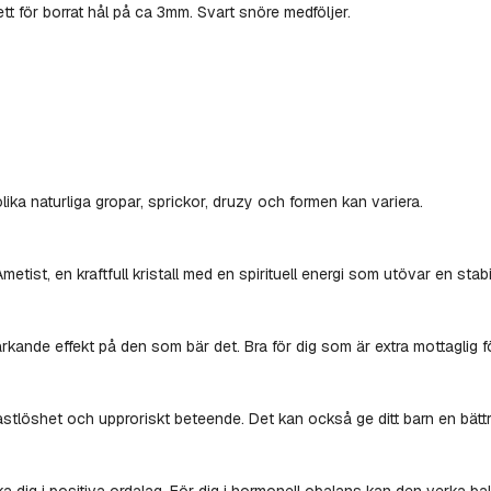
för borrat hål på ca 3mm. Svart snöre medföljer.
lika naturliga gropar, sprickor, druzy och formen kan variera.
etist, en kraftfull kristall med en spirituell energi som utövar en st
kande effekt på den som bär det. Bra för dig som är extra mottaglig f
stlöshet och upproriskt beteende. Det kan också ge ditt barn en bättr
 dig i positiva ordalag. För dig i hormonell obalans kan den verka bala