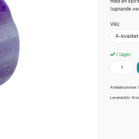
med en spiri
lugnande ve
Välj:
A-kvalitet
I lager
Artikelnummer:
Leverantör:
Kri