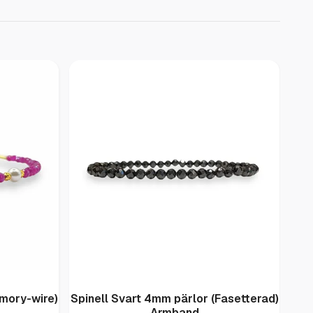
mory-wire)
Spinell Svart 4mm pärlor (Fasetterad)
Armband
C