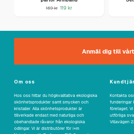
119 kr
169 kr
Anmäl dig till vå
Om oss
Kundtjä
Hos oss hittar du högkvalitativa ekologiska
Kontakta oss
skönhetsprodukter samt smycken och
funderingar 
kristaller. Alla skönhetsprodukter är
företaget. Vi
tillverkade endast med naturliga och
utförliga sv
obehandlade råvaror från ekologiska
Villavägen 
odlingar. Vi är distributörer för i+m