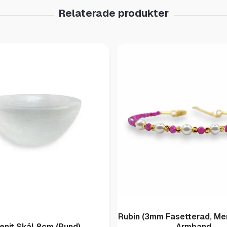
Rubin (3mm Fasetterad, Me
enit Skål 8cm (Rund)
Armband