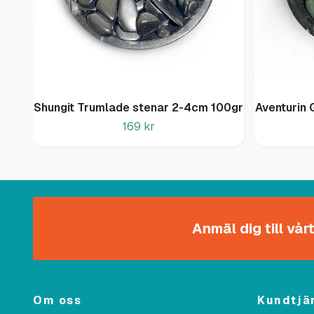
Shungit Trumlade stenar 2-4cm 100gr
Aventurin 
169 kr
Anmäl dig till vå
Om oss
Kundtjä