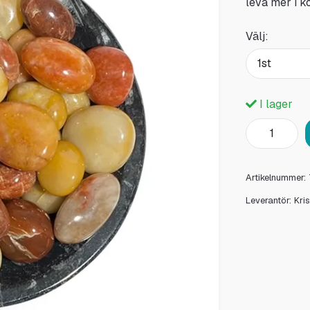
leva mer i ko
Välj:
1st
I lager
Artikelnummer:
Leverantör:
Kri