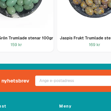
Grön Trumlade stenar 100gr
Jaspis Frukt Trumlade ste
159 kr
169 kr
rt nyhetsbrev
nst
Meny