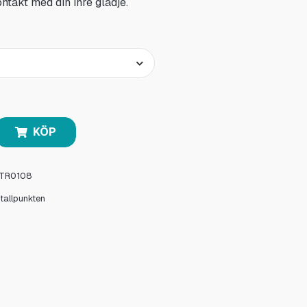
ntakt med din inre glädje.
KÖP
TR0108
stallpunkten