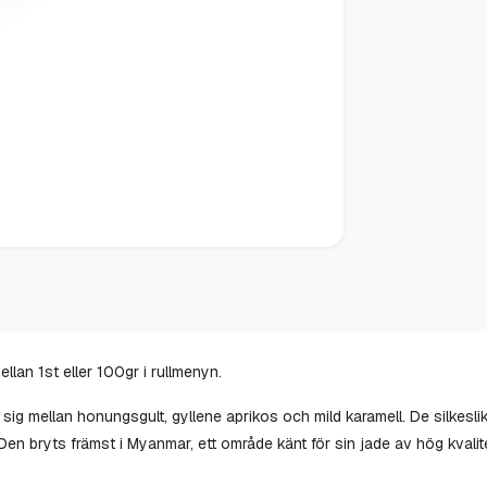
llan 1st eller 100gr i rullmenyn.
sig mellan honungsgult, gyllene aprikos och mild karamell. De silkes
 Den bryts främst i Myanmar, ett område känt för sin jade av hög kvali