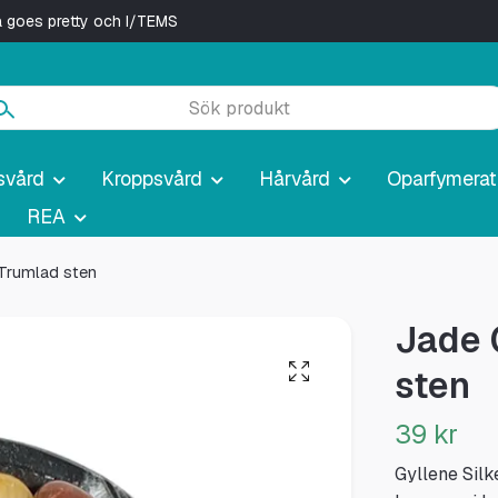
ya goes pretty och I/TEMS
svård
Kroppsvård
Hårvård
Oparfymerat
REA
 Trumlad sten
Jade 
sten
39 kr
Gyllene Silk