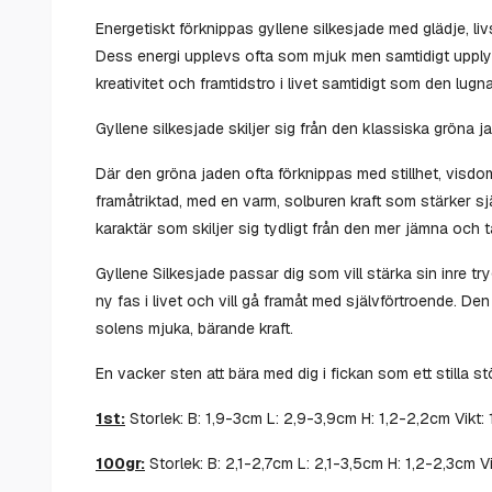
Energetiskt förknippas gyllene silkesjade med glädje, livsk
Dess energi upplevs ofta som mjuk men samtidigt upply
kreativitet och framtidstro i livet samtidigt som den lugn
Gyllene silkesjade skiljer sig från den klassiska gröna 
Där den gröna jaden ofta förknippas med stillhet, visd
framåtriktad, med en varm, solburen kraft som stärker s
karaktär som skiljer sig tydligt från den mer jämna och 
Gyllene Silkesjade passar dig som vill stärka sin inre tr
ny fas i livet och vill gå framåt med självförtroende. 
solens mjuka, bärande kraft.
En vacker sten att bära med dig i fickan som ett stilla st
1st:
Storlek: B: 1,9-3cm L: 2,9-3,9cm H: 1,2-2,2cm Vikt:
100gr:
Storlek: B: 2,1-2,7cm L: 2,1-3,5cm H: 1,2-2,3cm 