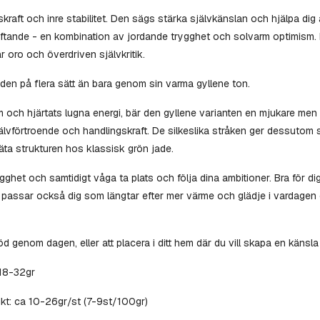
raft och inre stabilitet. Den sägs stärka självkänslan och hjälpa dig att
ftande - en kombination av jordande trygghet och solvarm optimism. 
ar oro och överdriven självkritik.
jaden på flera sätt än bara genom sin varma gyllene ton.
om och hjärtats lugna energi, bär den gyllene varianten en mjukare m
jälvförtroende och handlingskraft. De silkeslika stråken ger dessutom 
täta strukturen hos klassisk grön jade.
ygghet och samtidigt våga ta plats och följa dina ambitioner. Bra för di
Den passar också dig som längtar efter mer värme och glädje i vardage
öd genom dagen, eller att placera i ditt hem där du vill skapa en känsla
 18-32gr
Vikt: ca 10-26gr/st (7-9st/100gr)