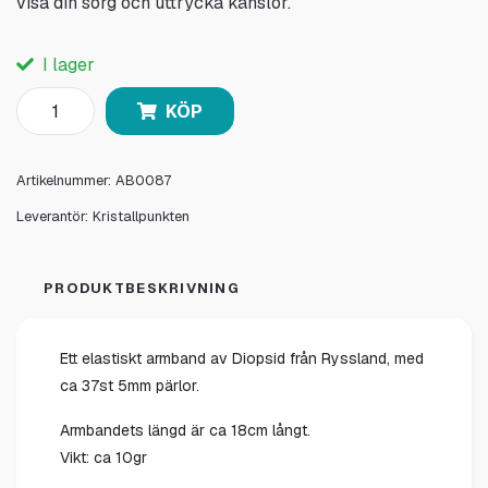
visa din sorg och uttrycka känslor.
I lager
KÖP
Artikelnummer:
AB0087
Leverantör:
Kristallpunkten
PRODUKTBESKRIVNING
Ett elastiskt armband av Diopsid från Ryssland, med
ca 37st 5mm pärlor.
Armbandets längd är ca 18cm långt.
Vikt: ca 10gr