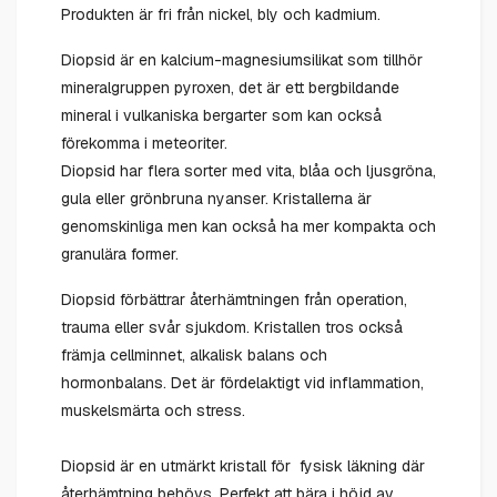
Produkten är fri från nickel, bly och kadmium.
Diopsid är en kalcium-magnesiumsilikat som tillhör
mineralgruppen pyroxen, det är ett bergbildande
mineral i vulkaniska bergarter som kan också
förekomma i meteoriter.
Diopsid har flera sorter med vita, blåa och ljusgröna,
gula eller grönbruna nyanser. Kristallerna är
genomskinliga men kan också ha mer kompakta och
granulära former.
Diopsid förbättrar återhämtningen från operation,
trauma eller svår sjukdom. Kristallen tros också
främja cellminnet, alkalisk balans och
hormonbalans. Det är fördelaktigt vid inflammation,
muskelsmärta och stress.
Diopsid är en utmärkt kristall för fysisk läkning där
återhämtning behövs. Perfekt att bära i höjd av