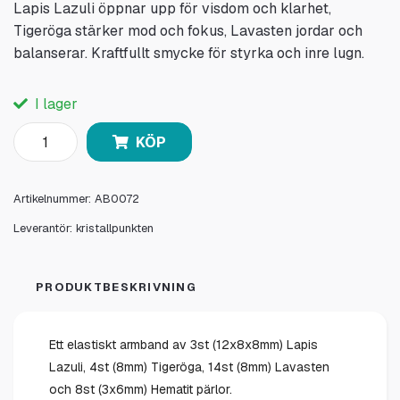
Lapis Lazuli öppnar upp för visdom och klarhet,
Tigeröga stärker mod och fokus, Lavasten jordar och
balanserar. Kraftfullt smycke för styrka och inre lugn.
I lager
KÖP
Artikelnummer:
AB0072
Leverantör:
kristallpunkten
PRODUKTBESKRIVNING
Ett elastiskt armband av 3st (12x8x8mm) Lapis
Lazuli, 4st (8mm) Tigeröga, 14st (8mm) Lavasten
och 8st (3x6mm) Hematit pärlor.