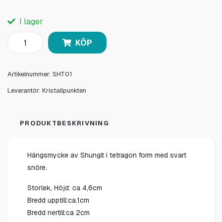
I lager
KÖP
Artikelnummer:
SHT01
Leverantör:
Kristallpunkten
PRODUKTBESKRIVNING
Hängsmycke av Shungit i tetragon form med svart
snöre.
Storlek, Höjd: ca 4,6cm
Bredd upptill:ca.1cm
Bredd nertill:ca 2cm