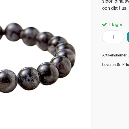
sidor, dina 
och ditt ljus.
I lager
Artikelnummer:
Leverantör:
Kri