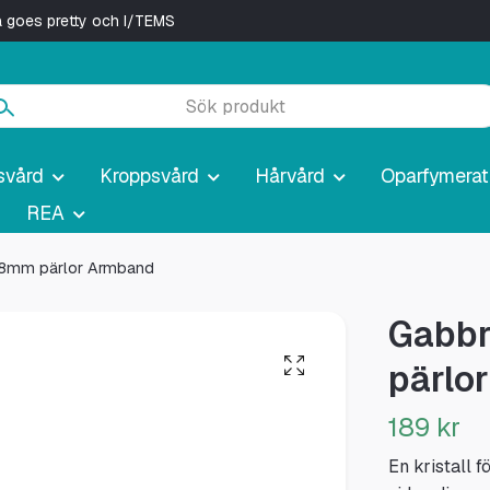
ya goes pretty och I/TEMS
svård
Kroppsvård
Hårvård
Oparfymerat
REA
” 8mm pärlor Armband
Gabbr
pärlo
189 kr
En kristall 