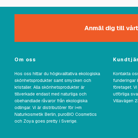
Anmäl dig till vå
Om oss
Kundtjä
Hos oss hittar du högkvalitativa ekologiska
Kontakta oss
skönhetsprodukter samt smycken och
funderingar 
kristaller. Alla skönhetsprodukter är
företaget. Vi
tillverkade endast med naturliga och
utförliga sv
obehandlade råvaror från ekologiska
Villavägen 
odlingar. Vi är distributörer för i+m
Naturkosmetik Berlin, puroBIO Cosmetics
och Zoya goes pretty i Sverige.