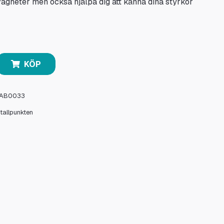
svagheter men också hjälpa dig att känna dina styrkor
KÖP
AB0033
stallpunkten