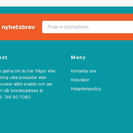
rt nyhetsbrev
nst
Meny
 gärna om du har frågor eller
Kontakta oss
kring våra produkter eller
Köpvillkor
 svarar alltid snabbt och ger
Integritetspolicy
ar! Vår besöksadress är
23, 748 50 TOBO