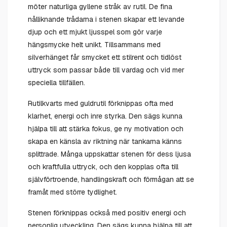
möter naturliga gyllene stråk av rutil. De fina
nålliknande trådarna i stenen skapar ett levande
djup och ett mjukt ljusspel som gör varje
hängsmycke helt unikt. Tillsammans med
silverhänget får smycket ett stilrent och tidlöst
uttryck som passar både till vardag och vid mer
speciella tillfällen.
Rutilkvarts med guldrutil förknippas ofta med
klarhet, energi och inre styrka. Den sägs kunna
hjälpa till att stärka fokus, ge ny motivation och
skapa en känsla av riktning när tankarna känns
splittrade. Många uppskattar stenen för dess ljusa
och kraftfulla uttryck, och den kopplas ofta till
självförtroende, handlingskraft och förmågan att se
framåt med större tydlighet.
Stenen förknippas också med positiv energi och
personlig utveckling. Den sägs kunna hjälpa till att