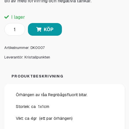
bli av med förvirring och negativa tankar.
I lager
KÖP
Artikelnummer:
DK0007
Leverantör:
Kristallpunkten
PRODUKTBESKRIVNING
Örhängen av råa Regnbågsfluorit bitar.
Storlek: ca 1x1cm
Vikt: ca 4gr (ett par örhängen)