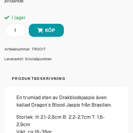
jordande.
I lager
KÖP
Artikelnummer:
TR0017
Leverantör:
Kristallpunkten
PRODUKTBESKRIVNING
En trumlad sten av Drakblodsjaspis även
kallad Dragon´s Blood Jaspis från Brasilien.
Storlek: H:2,1-2,8cm B: 2,2-2,7cm T: 1,6-
2,9cm
Vikt: ca 18-38gr