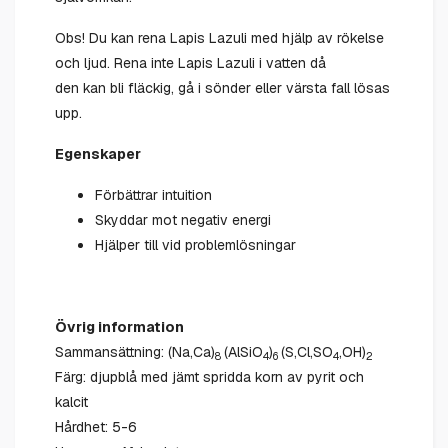
Obs! Du kan rena Lapis Lazuli med hjälp av rökelse
och ljud. Rena inte Lapis Lazuli i vatten då
den kan bli fläckig, gå i sönder eller värsta fall lösas
upp.
Egenskaper
Förbättrar intuition
Skyddar mot negativ energi
Hjälper till vid problemlösningar
Övrig information
Sammansättning: (Na,Ca)
(AlSiO
)
(S,Cl,SO
,OH)
8
4
6
4
2
Färg: djupblå med jämt spridda korn av pyrit och
kalcit
Hårdhet: 5-6