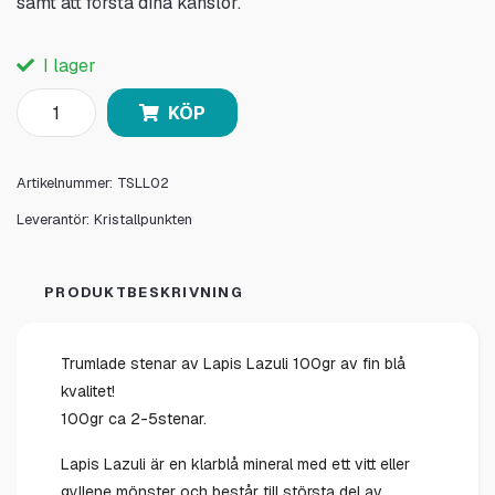
samt att förstå dina känslor.
I lager
KÖP
Artikelnummer:
TSLL02
Leverantör:
Kristallpunkten
PRODUKTBESKRIVNING
Trumlade stenar av Lapis Lazuli 100gr av fin blå
kvalitet!
100gr ca 2-5stenar.
Lapis Lazuli är en klarblå mineral med ett vitt eller
gyllene mönster och består till största del av