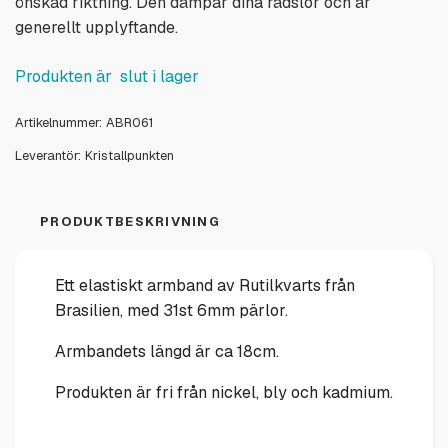
önskad riktning. Den dämpar dina rädslor och är
generellt upplyftande.
Produkten är slut i lager
Artikelnummer:
ABR061
Leverantör:
Kristallpunkten
PRODUKTBESKRIVNING
Ett elastiskt armband av Rutilkvarts från
Brasilien, med 31st 6mm pärlor.
Armbandets längd är ca 18cm.
Produkten är fri från nickel, bly och kadmium.