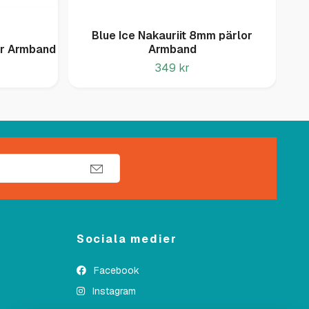
Blue Ice Nakauriit 8mm pärlor
Ro
or Armband
Armband
349 kr
Sociala medier
Facebook
Instagram