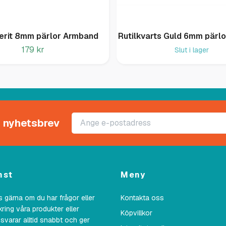
erit 8mm pärlor Armband
Rutilkvarts Guld 6mm pärl
179 kr
Slut i lager
rt nyhetsbrev
nst
Meny
 gärna om du har frågor eller
Kontakta oss
kring våra produkter eller
Köpvillkor
 svarar alltid snabbt och ger