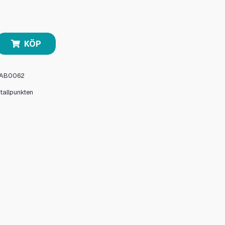
KÖP
AB0062
stallpunkten