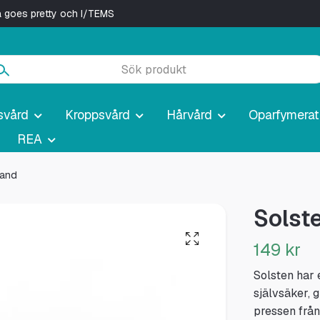
ya goes pretty och I/TEMS
svård
Kroppsvård
Hårvård
Oparfymerat
REA
band
Solst
149 kr
Solsten har e
självsäker, g
pressen från