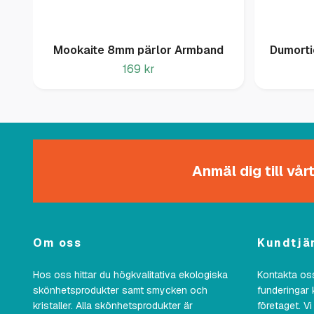
Mookaite 8mm pärlor Armband
Dumorti
169 kr
Anmäl dig till vå
Om oss
Kundtjä
Hos oss hittar du högkvalitativa ekologiska
Kontakta oss
skönhetsprodukter samt smycken och
funderingar 
kristaller. Alla skönhetsprodukter är
företaget. Vi