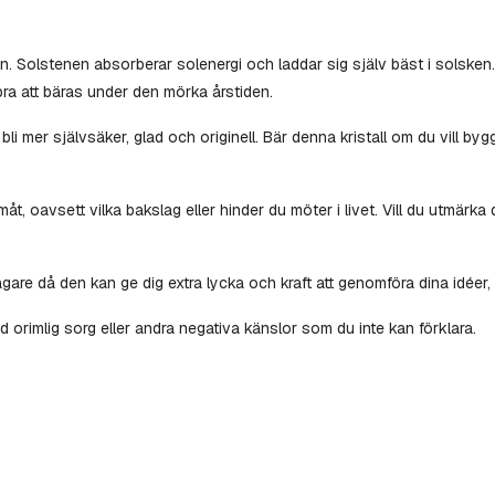
n. Solstenen absorberar solenergi och laddar sig själv bäst i solsken.
ra bra att bäras under den mörka årstiden.
t bli mer självsäker, glad och originell. Bär denna kristall om du vill 
måt, oavsett vilka bakslag eller hinder du möter i livet. Vill du utmärka
are då den kan ge dig extra lycka och kraft att genomföra dina idéer
d orimlig sorg eller andra negativa känslor som du inte kan förklara.