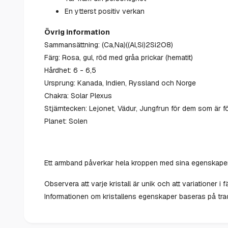
En ytterst positiv verkan
Övrig information
Sammansättning: (Ca,Na)((Al,Si)2Si2O8)
Färg: Rosa, gul, röd med gråa prickar (hematit)
Hårdhet: 6 - 6,5
Ursprung: Kanada, Indien, Ryssland och Norge
Chakra: Solar Plexus
Stjärntecken: Lejonet, Vädur, Jungfrun för dem som är 
Planet: Solen
Ett armband påverkar hela kroppen med sina egenskaper 
Observera att varje kristall är unik och att variationer i
Informationen om kristallens egenskaper baseras på tradi