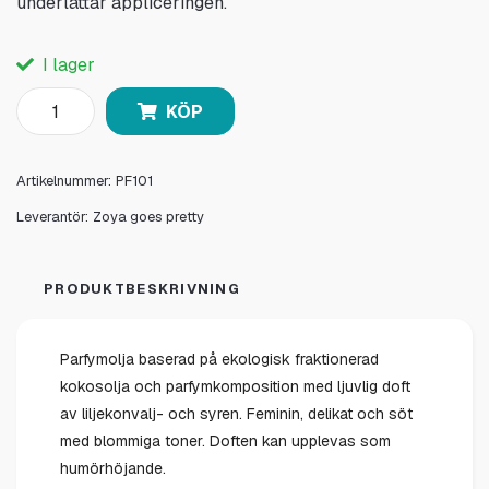
underlättar appliceringen.
I lager
KÖP
Artikelnummer:
PF101
Leverantör:
Zoya goes pretty
PRODUKTBESKRIVNING
Parfymolja baserad på ekologisk fraktionerad
kokosolja och parfymkomposition med ljuvlig doft
av liljekonvalj- och syren. Feminin, delikat och söt
med blommiga toner. Doften kan upplevas som
humörhöjande.