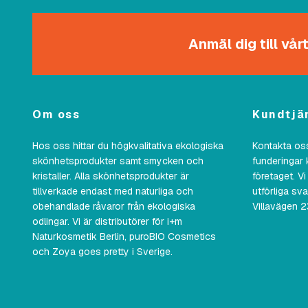
Anmäl dig till vå
Om oss
Kundtjä
Hos oss hittar du högkvalitativa ekologiska
Kontakta oss
skönhetsprodukter samt smycken och
funderingar 
kristaller. Alla skönhetsprodukter är
företaget. Vi
tillverkade endast med naturliga och
utförliga sv
obehandlade råvaror från ekologiska
Villavägen 
odlingar. Vi är distributörer för i+m
Naturkosmetik Berlin, puroBIO Cosmetics
och Zoya goes pretty i Sverige.