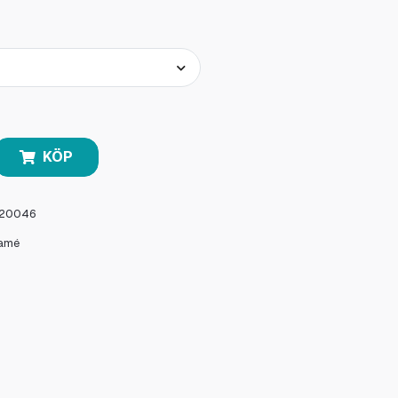
KÖP
20046
amé