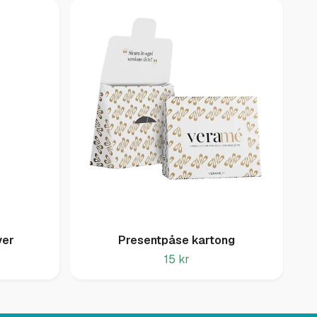
ver
Presentpåse kartong
15 kr