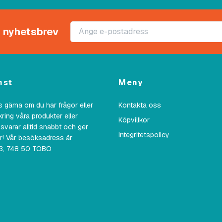
rt nyhetsbrev
nst
Meny
 gärna om du har frågor eller
Kontakta oss
kring våra produkter eller
Köpvillkor
 svarar alltid snabbt och ger
Integritetspolicy
ar! Vår besöksadress är
23, 748 50 TOBO