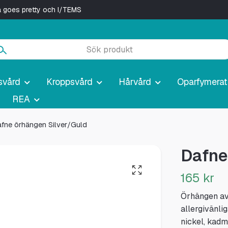
ya goes pretty och I/TEMS
svård
Kroppsvård
Hårvård
Oparfymerat
REA
fne örhängen Silver/Guld
Dafne
165 kr
Örhängen av 
allergivänli
nickel, kadm