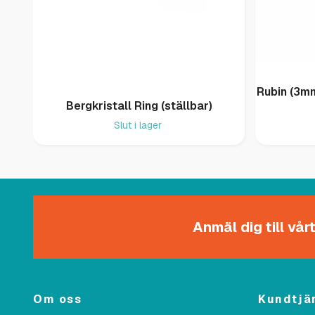
Rubin (3m
Bergkristall Ring (ställbar)
Slut i lager
Anmäl dig till vå
Om oss
Kundtjä