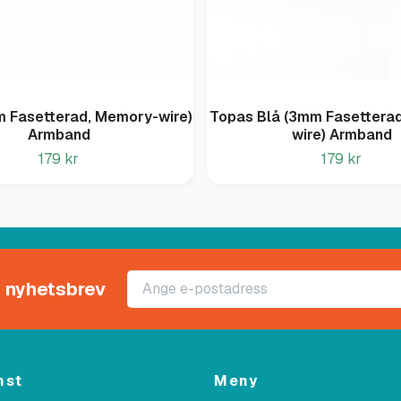
m Fasetterad, Memory-wire)
Topas Blå (3mm Fasettera
Armband
wire) Armband
179 kr
179 kr
rt nyhetsbrev
nst
Meny