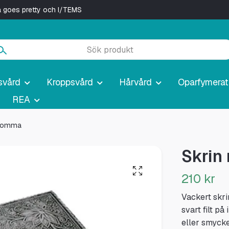
ya goes pretty och I/TEMS
svård
Kroppsvård
Hårvård
Oparfymerat
REA
blomma
Skrin
210 kr
Vackert skr
svart filt på
eller smycke