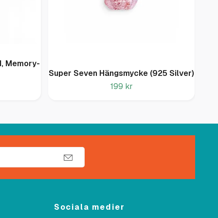
d, Memory-
Ro
Super Seven Hängsmycke (925 Silver)
199 kr
Sociala medier