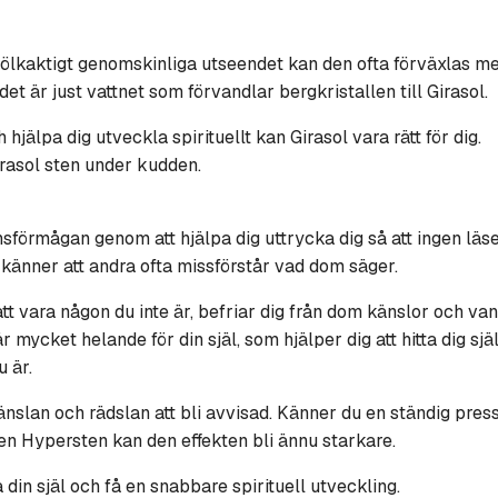
 mjölkaktigt genomskinliga utseendet kan den ofta förväxlas me
t är just vattnet som förvandlar bergkristallen till Girasol.
hjälpa dig utveckla spirituellt kan Girasol vara rätt för dig.
irasol sten under kudden.
sförmågan genom att hjälpa dig uttrycka dig så att ingen läse
änner att andra ofta missförstår vad dom säger.
, att vara någon du inte är, befriar dig från dom känslor och v
r mycket helande för din själ, som hjälper dig att hitta dig själ
u är.
änslan och rädslan att bli avvisad. Känner du en ständig pres
en Hypersten kan den effekten bli ännu starkare.
din själ och få en snabbare spirituell utveckling.