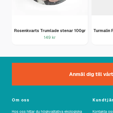
Rosenkvarts Trumlade stenar 100gr
Turmalin 
149 kr
Anmäl dig till vå
Om oss
Kundtjä
Hos oss hittar du högkvalitativa ekologiska
Kontakta oss