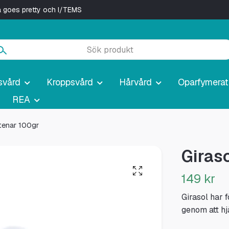
ya goes pretty och I/TEMS
svård
Kroppsvård
Hårvård
Oparfymerat
REA
tenar 100gr
Giras
149 kr
Girasol har 
genom att hj