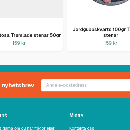
Jordgubbskvarts 100gr 
Rosa Trumlade stenar 50gr
stenar
159 kr
159 kr
rt nyhetsbrev
nst
Meny
 gärna om du har frågor eller
Kontakta oss