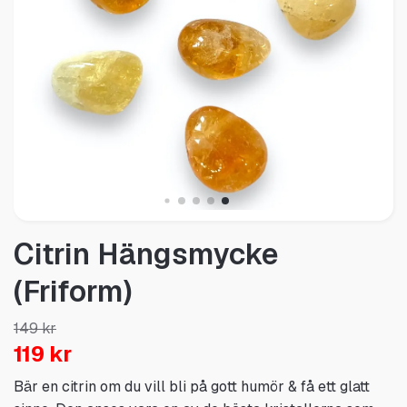
Citrin Hängsmycke
(Friform)
149 kr
119 kr
Bär en citrin om du vill bli på gott humör & få ett glatt