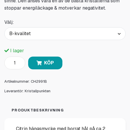
sinne. Den anses vara en av de bästa kristallerna som
stoppar energiläckage & motverkar negativitet.
Välj:
B-kvalitet
I lager
KÖP
Artikelnummer:
CH2991B
Leverantör:
Kristallpunkten
PRODUKTBESKRIVNING
Citrin hängsmycke med borrat hål på ca 2