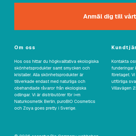
Anmäl dig till vå
Om oss
Kundtjä
Hos oss hittar du högkvalitativa ekologiska
Kontakta oss
skönhetsprodukter samt smycken och
funderingar 
kristaller. Alla skönhetsprodukter är
företaget. Vi
tillverkade endast med naturliga och
utförliga sv
obehandlade råvaror från ekologiska
Villavägen 
odlingar. Vi är distributörer för i+m
Naturkosmetik Berlin, puroBIO Cosmetics
och Zoya goes pretty i Sverige.