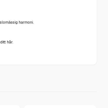
änslomässig harmoni.
itt hår.