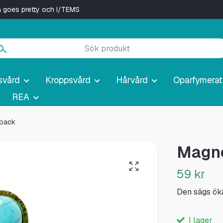
ya goes pretty och I/TEMS
svård
Kroppsvård
Hårvård
Oparfymerat
REA
-pack
Magne
59 kr
Den sägs öka
I lager