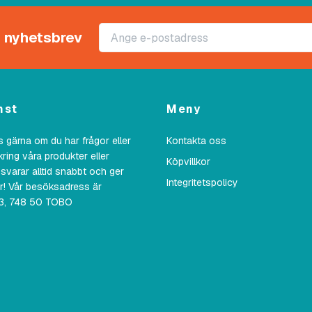
rt nyhetsbrev
nst
Meny
 gärna om du har frågor eller
Kontakta oss
kring våra produkter eller
Köpvillkor
 svarar alltid snabbt och ger
Integritetspolicy
ar! Vår besöksadress är
23, 748 50 TOBO