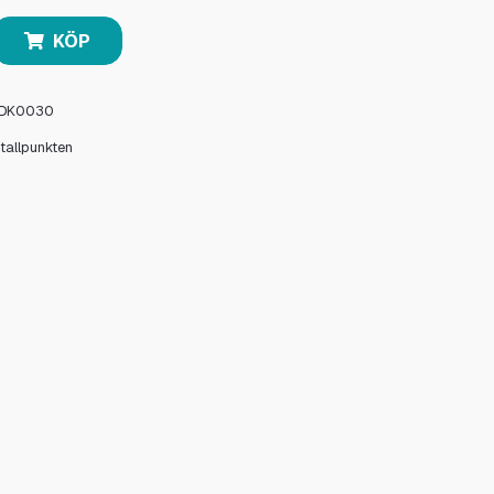
KÖP
DK0030
stallpunkten