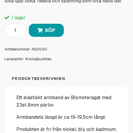
lösa upp ilska, rädsla och spänning som ofta hålls där.
I lager
KÖP
Artikelnummer:
AB0020
Leverantör:
Kristallpunkten
PRODUKTBESKRIVNING
Ett elastiskt armband av Blomsteragat med
23st 8mm pärlor.
Armbandets längd är ca 19-19,5cm långt.
Produkten är fri från nickel, bly och kadmium.