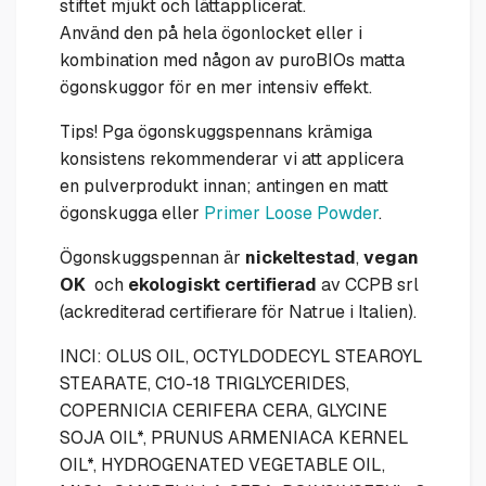
stiftet mjukt och lättapplicerat.
Använd den på hela ögonlocket eller i
kombination med någon av puroBIOs matta
ögonskuggor för en mer intensiv effekt.
Tips! Pga ögonskuggspennans krämiga
konsistens rekommenderar vi att applicera
en pulverprodukt innan; antingen en matt
ögonskugga eller
Primer Loose Powder
.
Ögonskuggspennan är
nickeltestad
,
vegan
OK
och
ekologiskt certifierad
av CCPB srl
(ackrediterad certifierare för Natrue i Italien).
INCI: OLUS OIL, OCTYLDODECYL STEAROYL
STEARATE, C10-18 TRIGLYCERIDES,
COPERNICIA CERIFERA CERA, GLYCINE
SOJA OIL*, PRUNUS ARMENIACA KERNEL
OIL*, HYDROGENATED VEGETABLE OIL,