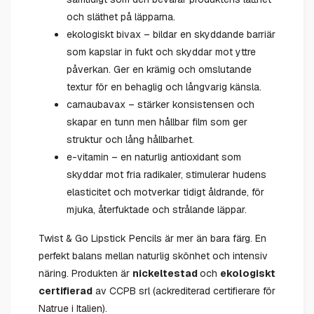
och släthet på läpparna.
ekologiskt bivax – bildar en skyddande barriär
som kapslar in fukt och skyddar mot yttre
påverkan. Ger en krämig och omslutande
textur för en behaglig och långvarig känsla.
carnaubavax – stärker konsistensen och
skapar en tunn men hållbar film som ger
struktur och lång hållbarhet.
e-vitamin – en naturlig antioxidant som
skyddar mot fria radikaler, stimulerar hudens
elasticitet och motverkar tidigt åldrande, för
mjuka, återfuktade och strålande läppar.
Twist & Go Lipstick Pencils är mer än bara färg. En
perfekt balans mellan naturlig skönhet och intensiv
näring. Produkten är
nickeltestad
och
ekologiskt
certifierad
av CCPB srl (ackrediterad certifierare för
Natrue i Italien).