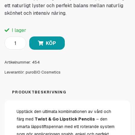
ett naturligt lyster och perfekt balans mellan naturlig
skönhet och intensiv näring.
I lager
KÖP
Artikelnummer:
454
Leverantör:
puroBIO Cosmetics
PRODUKTBESKRIVNING
Upptäck den ultimata kombinationen av vård och
färg med
Twist & Go Lipstick Pencils
– den
smarta läppstiftspennan med ett roterande system
som gör appliceringen snabb, enkel och perfekt