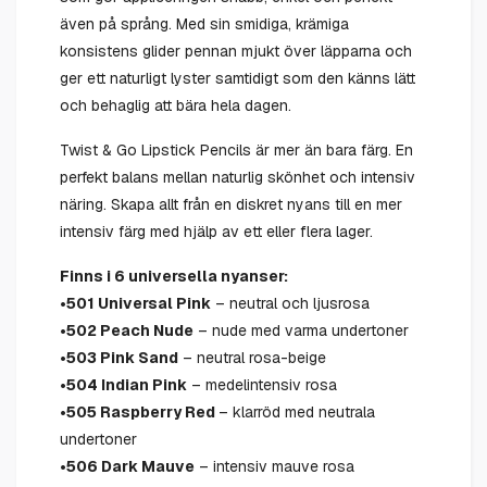
även på språng. Med sin smidiga, krämiga
konsistens glider pennan mjukt över läpparna och
ger ett naturligt lyster samtidigt som den känns lätt
och behaglig att bära hela dagen.
Twist & Go Lipstick Pencils är mer än bara färg. En
perfekt balans mellan naturlig skönhet och intensiv
näring. Skapa allt från en diskret nyans till en mer
intensiv färg med hjälp av ett eller flera lager.
Finns i 6 universella nyanser:
•501 Universal Pink
– neutral och ljusrosa
•502 Peach Nude
– nude med varma undertoner
•503 Pink Sand
– neutral rosa-beige
•504 Indian Pink
– medelintensiv rosa
•505 Raspberry Red
– klarröd med neutrala
undertoner
•506 Dark Mauve
– intensiv mauve rosa