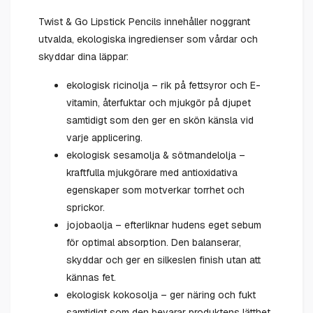
Twist & Go Lipstick Pencils innehåller noggrant
utvalda, ekologiska ingredienser som vårdar och
skyddar dina läppar:
ekologisk ricinolja – rik på fettsyror och E-
vitamin, återfuktar och mjukgör på djupet
samtidigt som den ger en skön känsla vid
varje applicering.
ekologisk sesamolja & sötmandelolja –
kraftfulla mjukgörare med antioxidativa
egenskaper som motverkar torrhet och
sprickor.
jojobaolja – efterliknar hudens eget sebum
för optimal absorption. Den balanserar,
skyddar och ger en silkeslen finish utan att
kännas fet.
ekologisk kokosolja – ger näring och fukt
samtidigt som den bevarar produktens lätthet