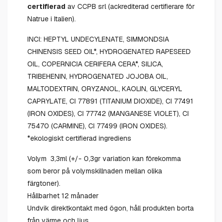
certifierad
av CCPB srl (ackrediterad certifierare för
Natrue i Italien).
INCI: HEPTYL UNDECYLENATE, SIMMONDSIA
CHINENSIS SEED OIL*, HYDROGENATED RAPESEED
OIL, COPERNICIA CERIFERA CERA*, SILICA,
TRIBEHENIN, HYDROGENATED JOJOBA OIL,
MALTODEXTRIN, ORYZANOL, KAOLIN, GLYCERYL
CAPRYLATE, CI 77891 (TITANIUM DIOXIDE), CI 77491
(IRON OXIDES), CI 77742 (MANGANESE VIOLET), CI
75470 (CARMINE), CI 77499 (IRON OXIDES).
*ekologiskt certifierad ingrediens
Volym 3,3ml (+/- 0,3gr variation kan förekomma
som beror på volymskillnaden mellan olika
färgtoner).
Hållbarhet 12 månader
Undvik direktkontakt med ögon, håll produkten borta
från värme och ljus.