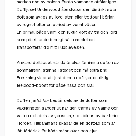
marken nås av solens första värmande strålar igen.
Doftljuset Underwood återskapar den distinkt söta
doft som avges av jord, sten eller trottoar i början
av regnet efter en period av varmt väder.
En primal, både varm och fuktig doft av trä och jord
som på ett underfundigt sätt omedelbart
transporterar dig mitt i upplevelsen.
Använd doftljuset när du önskar förnimma doften av
sommarregn, stanna i steget och må extra bra!
Forskning visar att just denna doft ger en riktig
feelgood-boost för både näsa och själ.
Doften
petrichor
består dels av de dofter som
växtligheten sänder ut när den träffas av värme och
vatten och dels av geosmin, som bildas av bakterier
i jorden. Tillsammans skapar de en doftbild som är
lätt förförisk för både människor och djur.