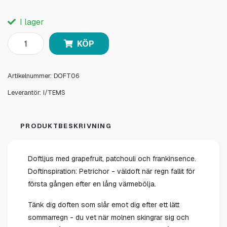
I lager
KÖP
Artikelnummer:
DOFT06
Leverantör:
I/TEMS
PRODUKTBESKRIVNING
Doftljus med grapefruit, patchouli och frankinsence.
Doftinspiration: Petrichor - väldoft när regn fallit för
första gången efter en lång värmebölja.
Tänk dig doften som slår emot dig efter ett lätt
sommarregn - du vet när molnen skingrar sig och