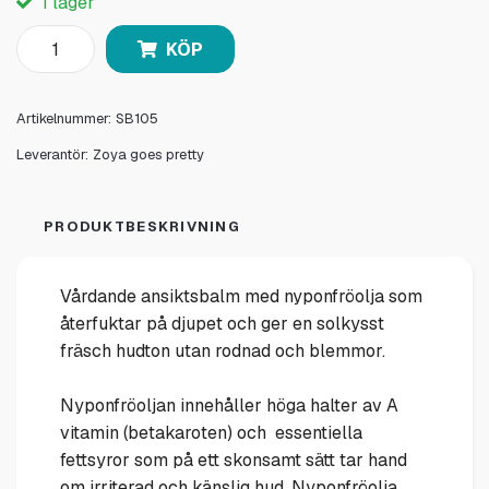
I lager
KÖP
Artikelnummer:
SB105
Leverantör:
Zoya goes pretty
PRODUKTBESKRIVNING
Vårdande ansiktsbalm med nyponfröolja som
återfuktar på djupet och ger en solkysst
fräsch hudton utan rodnad och blemmor.
Nyponfröoljan innehåller höga halter av A
vitamin (betakaroten) och essentiella
fettsyror som på ett skonsamt sätt tar hand
om irriterad och känslig hud. Nyponfröolja