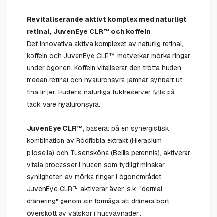
Revitaliserande aktivt komplex med naturligt
retinal, JuvenEye CLR™ och koffein
Det innovativa aktiva komplexet av naturlig retinal,
koffein och JuvenEye CLR™ motverkar mörka ringar
under ögonen. Koffein vitaliserar den trötta huden
medan retinal och hyaluronsyra jämnar synbart ut
fina linjer. Hudens naturliga fuktreserver fylls på
tack vare hyaluronsyra.
JuvenEye CLR™
, baserat på en synergistisk
kombination av Rödfibbla extrakt (Hieracium
pilosella) och Tusensköna (Bellis perennis), aktiverar
vitala processer i huden som tydligt minskar
synligheten av mörka ringar i ögonområdet.
JuvenEye CLR™ aktiverar även s.k. "dermal
dränering" genom sin förmåga att dränera bort
överskott av vätskor i hudvävnaden.