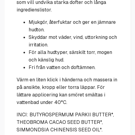
som vill undvika starka dofter och långa
ingredienslistor.
Mjukgör, återfuktar och ger en jämnare
hudton.
Skyddar mot väder, vind, uttorkning och
irritation.
För alla hudtyper, särskilt torr, mogen
och känslig hud.
Fri från vatten och doftämnen.
Värm en liten klick i händerna och massera in
på ansikte, kropp eller torra läppar. För
lättare applicering kan smöret smältas i
vattenbad under 40°С.
INCI: BUTYROSPERMUM PARKII BUTTER*,
THEOBROMA CACAO SEED BUTTER*,
SIMMONDSIA CHINENSIS SEED OIL*.