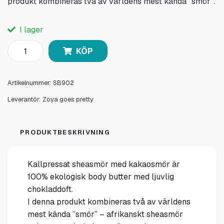
produkt kombineras två av världens mest kända ”smör”.
I lager
KÖP
Artikelnummer:
SB902
Leverantör:
Zoya goes pretty
PRODUKTBESKRIVNING
Kallpressat sheasmör med kakaosmör är
100% ekologisk body butter med ljuvlig
chokladdoft.
I denna produkt kombineras två av världens
mest kända ”smör” – afrikanskt sheasmör