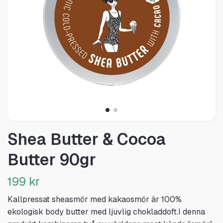
Shea Butter & Cocoa
Butter 90gr
199 kr
Kallpressat sheasmör med kakaosmör är 100%
ekologisk body butter med ljuvlig chokladdoft.I denna