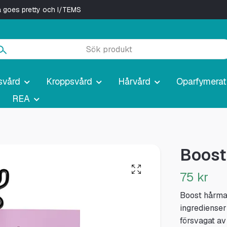
ya goes pretty och I/TEMS
svård
Kroppsvård
Hårvård
Oparfymerat
REA
Boost
75 kr
Boost hårma
ingredienser 
försvagat av