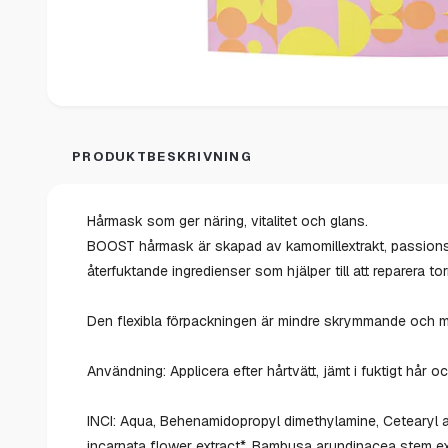
PRODUKTBESKRIVNING
Hårmask som ger näring, vitalitet och glans.
BOOST hårmask är skapad av kamomillextrakt, passions
återfuktande ingredienser som hjälper till att reparera to
Den flexibla förpackningen är mindre skrymmande och mö
Användning: Applicera efter hårtvätt, jämt i fuktigt hår 
INCI: Aqua, Behenamidopropyl dimethylamine, Cetearyl alco
incarnata flower extract*, Bambusa arundinacea stem extr