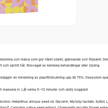
blomma och malva som gör håret starkt, glänsande och följsamt. De
rrt och sprött hår, försvagat av kemiska behandlingar eller styling.
jliggör en minskning av plastförbrukning upp till 75%. Dessutom spa
och massera in. Låt verka 5–10 minuter och skölj noggrant.
hol, Helianthus annuus seed oil, Glycerin, Myristyl lactate, Xylitol, L
act*, Cannabis sativa seed extract, Chamomilla recutita flower extrac