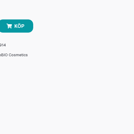
KÖP
914
oBIO Cosmetics