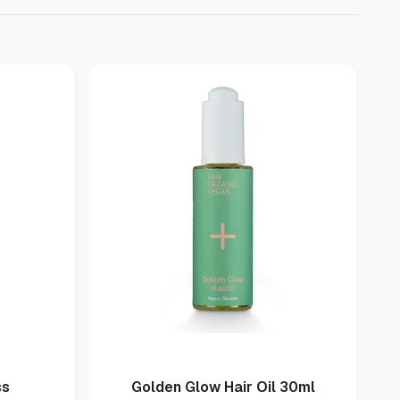
Wil
ss
Golden Glow Hair Oil 30ml