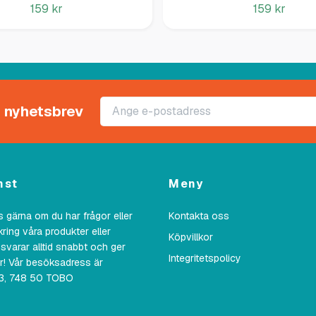
159 kr
159 kr
rt nyhetsbrev
nst
Meny
 gärna om du har frågor eller
Kontakta oss
kring våra produkter eller
Köpvillkor
 svarar alltid snabbt och ger
Integritetspolicy
ar! Vår besöksadress är
23, 748 50 TOBO