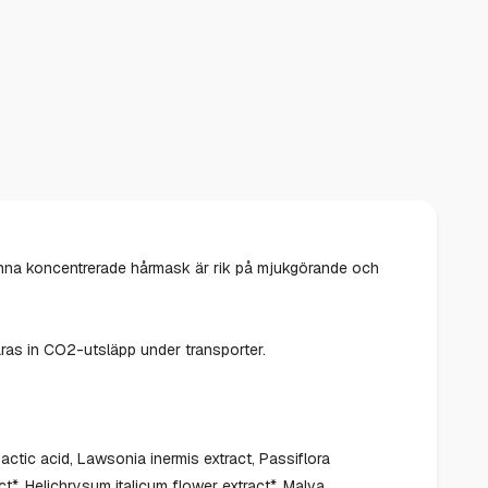
nna koncentrerade hårmask är rik på mjukgörande och
ras in CO2-utsläpp under transporter.
actic acid, Lawsonia inermis extract, Passiflora
t*, Helichrysum italicum flower extract*, Malva