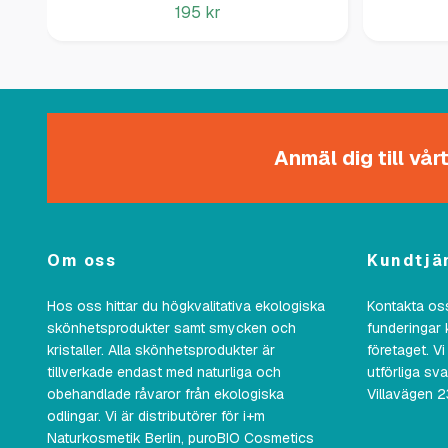
195 kr
Anmäl dig till vå
Om oss
Kundtjä
Hos oss hittar du högkvalitativa ekologiska
Kontakta oss
skönhetsprodukter samt smycken och
funderingar 
kristaller. Alla skönhetsprodukter är
företaget. Vi
tillverkade endast med naturliga och
utförliga sv
obehandlade råvaror från ekologiska
Villavägen 
odlingar. Vi är distributörer för i+m
Naturkosmetik Berlin, puroBIO Cosmetics