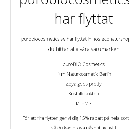
har flyttat
purobiocosmetics.se har flyttat in hos econatursh
du hittar alla våra varumärken
puroBIO Cosmetics
i+m Naturkosmetik Berlin
Zoya goes pretty
Kristallpunkten
I/TEMS
För att fira flytten ger vi dig 15% rabatt på hela so
så du kan prova någonting nytt!